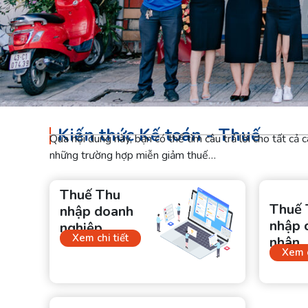
Kiến thức Kế toán - Thuế
Qua nội dung này, bạn có thể tìm câu trả lời cho tất cả
những trường hợp miễn giảm thuế…
Thuế Thu
Thuế 
nhập doanh
nhập 
nghiệp
Xem chi tiết
nhân
Xem c