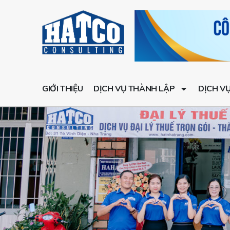
GIỚI THIỆU
DỊCH VỤ THÀNH LẬP
DỊCH V