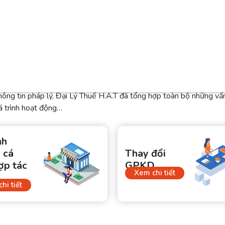
hông tin pháp lý, Đại Lý Thuế H.A.T đã tổng hợp toàn bộ những vấn
á trình hoạt động…
nh
 cá
Thay đổi
ợp tác
GPKD
Xem chi tiết
hi tiết