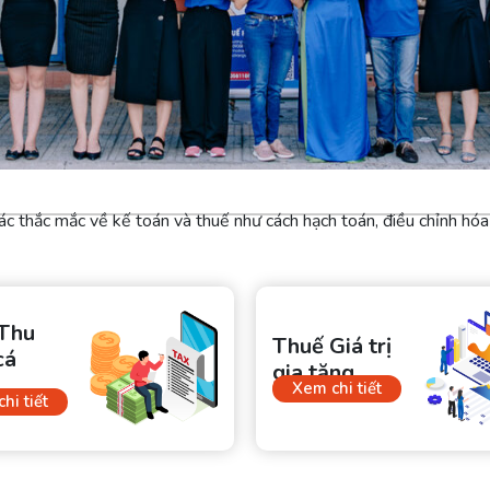
 các thắc mắc về kế toán và thuế như cách hạch toán, điều chỉnh hóa
Thu
Thuế Giá trị
cá
gia tăng
Xem chi tiết
hi tiết