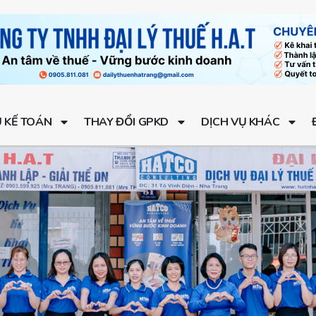
Ụ KẾ TOÁN
THAY ĐỔI GPKD
DỊCH VỤ KHÁC