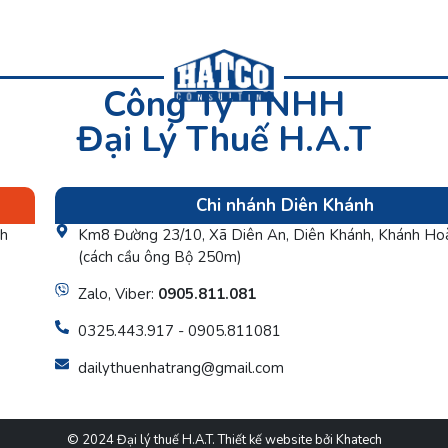
Công Ty TNHH
Đại Lý Thuế H.A.T
Chi nhánh Diên Khánh
nh
Km8 Đường 23/10, Xã Diên An, Diên Khánh, Khánh Ho
(cách cầu ông Bộ 250m)
Zalo, Viber:
0905.811.081
0325.443.917 - 0905.811081
dailythuenhatrang@gmail.com
© 2024 Đại lý thuế H.A.T.
Thiết kế website
bởi Khatech