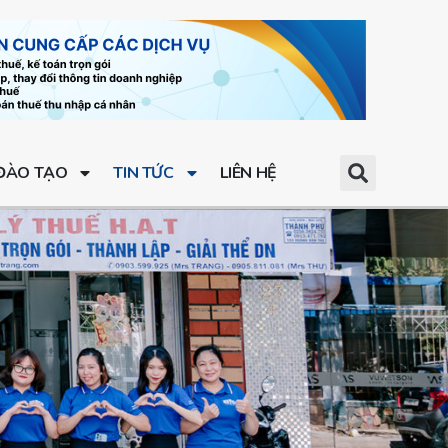
ĐÀO TẠO
TIN TỨC
LIÊN HỆ