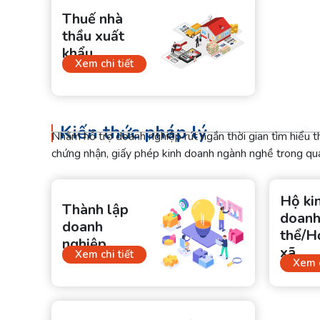
Thuế nhà
thầu xuất
khẩu
Xem chi tiết
Kiến thức pháp lý
Nhằm hỗ trợ doanh nghiệp rút ngắn thời gian tìm hiểu t
chứng nhận, giấy phép kinh doanh ngành nghề trong qu
Hộ ki
Thành lập
doanh
doanh
thể/H
nghiệp
xã
Xem chi tiết
Xem c