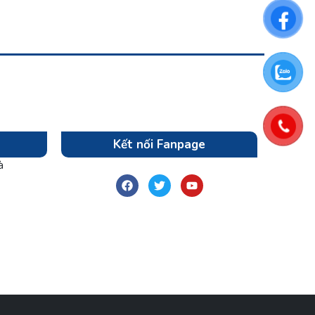
Kết nối Fanpage
à