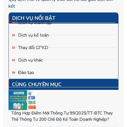
kết
DỊCH VỤ NỔI BẬT
Dịch vụ thành lập
Dịch vụ kế toán
Thay đổi GPKD
Dịch vụ khác
Đào tạo
CÙNG CHUYÊN MỤC
Tổng Hợp Điểm Mới Thông Tư 99/2025/TT-BTC Thay
Thế Thông Tư 200 Chế Độ Kế Toán Doanh Nghiệp?