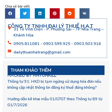
Chia sẻ bài viết:
CÔNG TY TNHH ĐẠI LÝ THUẾ H.A.T
31 Tô Vĩnh Diện - P. Phương Sài – TP Nha Trang –
Khánh Hòa
0905.811081 - 0903.599.925 - 0903.503.916
dailythuenhatrang@gmail.com
THAM KHẢO THÊM
HACKED BY ANTONKILL
Thông tư 91: HKD bị tạm ngừng sử dụng hóa đơn nếu
không cập nhật thông tin đăng ký thuế đúng không?
Hướng dẫn kê khai mẫu 01/GTGT theo Thông tư 89 từ
01/7/2026