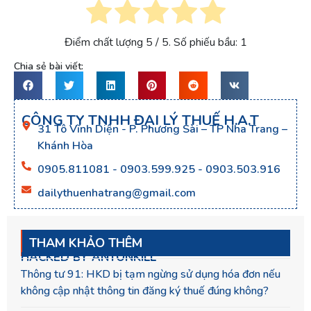
Điểm chất lượng
5
/ 5. Số phiếu bầu:
1
Chia sẻ bài viết:
CÔNG TY TNHH ĐẠI LÝ THUẾ H.A.T
31 Tô Vĩnh Diện - P. Phương Sài – TP Nha Trang –
Khánh Hòa
0905.811081 - 0903.599.925 - 0903.503.916
dailythuenhatrang@gmail.com
THAM KHẢO THÊM
HACKED BY ANTONKILL
Thông tư 91: HKD bị tạm ngừng sử dụng hóa đơn nếu
không cập nhật thông tin đăng ký thuế đúng không?