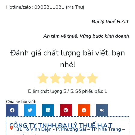
Hotline/zalo : 0905811081 (Ms Thư)
Đại lý thuế H.A.T
An tâm về thuế. Vững bước kinh doanh
Đánh giá chất lượng bài viết, bạn
nhé!
Điểm chất lượng
5
/ 5. Số phiếu bầu:
1
Chia sẻ bài viết:
CÔNG TY TNHH ĐẠI LÝ THUẾ H.A.T
31 Tô Vĩnh Diện - P. Phương Sài – TP Nha Trang –