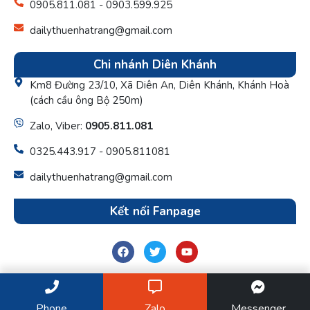
0905.811.081 - 0903.599.925
dailythuenhatrang@gmail.com
Chi nhánh Diên Khánh
Km8 Đường 23/10, Xã Diên An, Diên Khánh, Khánh Hoà
(cách cầu ông Bộ 250m)
Zalo, Viber:
0905.811.081
0325.443.917 - 0905.811081
dailythuenhatrang@gmail.com
Kết nối Fanpage
© 2024 Đại lý thuế H.A.T.
Thiết kế website
bởi Khatech
Phone
Zalo
Messenger