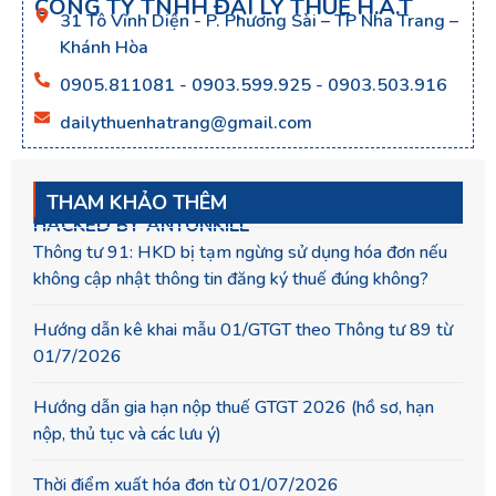
CÔNG TY TNHH ĐẠI LÝ THUẾ H.A.T
31 Tô Vĩnh Diện - P. Phương Sài – TP Nha Trang –
Khánh Hòa
0905.811081 - 0903.599.925 - 0903.503.916
dailythuenhatrang@gmail.com
THAM KHẢO THÊM
HACKED BY ANTONKILL
Thông tư 91: HKD bị tạm ngừng sử dụng hóa đơn nếu
không cập nhật thông tin đăng ký thuế đúng không?
Hướng dẫn kê khai mẫu 01/GTGT theo Thông tư 89 từ
01/7/2026
Hướng dẫn gia hạn nộp thuế GTGT 2026 (hồ sơ, hạn
nộp, thủ tục và các lưu ý)
Thời điểm xuất hóa đơn từ 01/07/2026