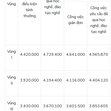
qua học
Vùng
điều kiện
nghề, đào
Công việc
bình
tạo nghề
yêu cầu đã
thường
Công việc
qua học
giản đơn
nghề, đào
tạo nghề
Vùng
4.420.000
4.729.400
4.641.000
4.965.870
I
Vùng
3.920.000
4.194.400
4.116.000
4.404.120
II
Vùng
3.430.000
3.670.100
3.601.500
3.853.605
III