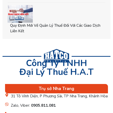
Quy Định Mới Về Quản Lý Thuế Đối Với Các Giao Dịch
Liên Kết
Công Ty TNHH
Đại Lý Thuế H.A.T
Trụ sở Nha Trang
31 Tô Vĩnh Diện, P Phương Sài, TP Nha Trang, Khánh Hòa
Zalo, Viber:
0905.811.081