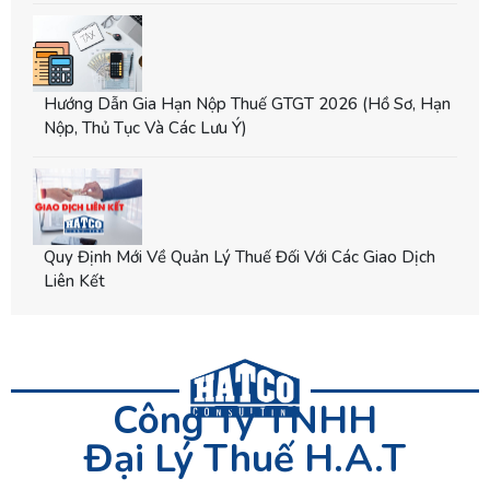
Hướng Dẫn Gia Hạn Nộp Thuế GTGT 2026 (hồ Sơ, Hạn
Nộp, Thủ Tục Và Các Lưu Ý)
Quy Định Mới Về Quản Lý Thuế Đối Với Các Giao Dịch
Liên Kết
Công Ty TNHH
Đại Lý Thuế H.A.T