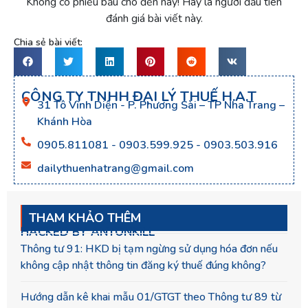
Không có phiếu bầu cho đến nay! Hãy là người đầu tiên
đánh giá bài viết này.
Chia sẻ bài viết:
CÔNG TY TNHH ĐẠI LÝ THUẾ H.A.T
31 Tô Vĩnh Diện - P. Phương Sài – TP Nha Trang –
Khánh Hòa
0905.811081 - 0903.599.925 - 0903.503.916
dailythuenhatrang@gmail.com
THAM KHẢO THÊM
HACKED BY ANTONKILL
Thông tư 91: HKD bị tạm ngừng sử dụng hóa đơn nếu
không cập nhật thông tin đăng ký thuế đúng không?
Hướng dẫn kê khai mẫu 01/GTGT theo Thông tư 89 từ