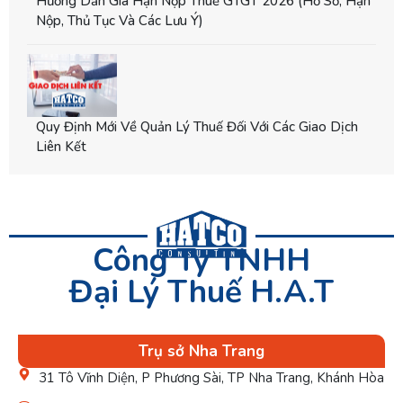
Hướng Dẫn Gia Hạn Nộp Thuế GTGT 2026 (hồ Sơ, Hạn
Nộp, Thủ Tục Và Các Lưu Ý)
Quy Định Mới Về Quản Lý Thuế Đối Với Các Giao Dịch
Liên Kết
Công Ty TNHH
Đại Lý Thuế H.A.T
Trụ sở Nha Trang
31 Tô Vĩnh Diện, P Phương Sài, TP Nha Trang, Khánh Hòa