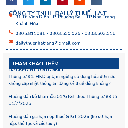
CÔNG TY TNHH ĐẠI LÝ THUẾ H.A.T
31 Tô Vĩnh Diện - P. Phương Sài – TP Nha Trang –
Khánh Hòa
0905.811081 - 0903.599.925 - 0903.503.916
dailythuenhatrang@gmail.com
THAM KHẢO THÊM
HACKED BY ANTONKILL
Thông tư 91: HKD bị tạm ngừng sử dụng hóa đơn nếu
không cập nhật thông tin đăng ký thuế đúng không?
Hướng dẫn kê khai mẫu 01/GTGT theo Thông tư 89 từ
01/7/2026
Hướng dẫn gia hạn nộp thuế GTGT 2026 (hồ sơ, hạn
nộp, thủ tục và các lưu ý)