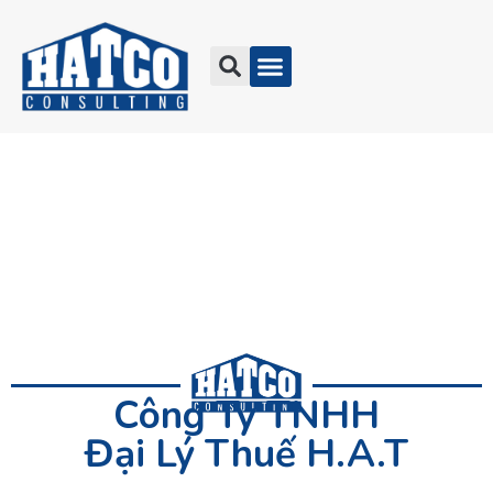
Tra Cứu
Công Ty TNHH
Đại Lý Thuế H.A.T