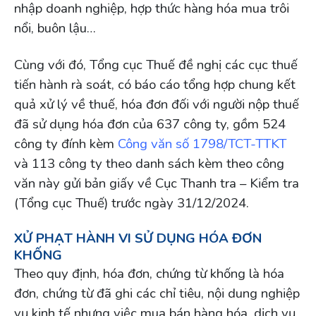
nhập doanh nghiệp, hợp thức hàng hóa mua trôi
nổi, buôn lậu…
Cùng với đó, Tổng cục Thuế đề nghị các cục thuế
tiến hành rà soát, có báo cáo tổng hợp chung kết
quả xử lý về thuế, hóa đơn đối với người nộp thuế
đã sử dụng hóa đơn của 637 công ty, gồm 524
công ty đính kèm
Công văn số 1798/TCT-TTKT
và 113 công ty theo danh sách kèm theo công
văn này gửi bản giấy về Cục Thanh tra – Kiểm tra
(Tổng cục Thuế) trước ngày 31/12/2024.
XỬ PHẠT HÀNH VI SỬ DỤNG HÓA ĐƠN
KHỐNG
Theo quy định, hóa đơn, chứng từ khống là hóa
đơn, chứng từ đã ghi các chỉ tiêu, nội dung nghiệp
vụ kinh tế nhưng việc mua bán hàng hóa, dịch vụ