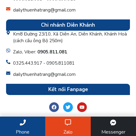
dailythuenhatrang@gmail.com
Chi nhánh Diên Khánh
Km8 Đường 23/10, Xã Diên An, Diên Khánh, Khánh Hoà
(cách cầu ông Bộ 250m)
Zalo, Viber:
0905.811.081
0325.443.917 - 0905.811081
dailythuenhatrang@gmail.com
Kết nối Fanpage
© 2024 Đại lý thuế H.A.T.
Thiết kế website
bởi Khatech
Phone
Zalo
Messenger