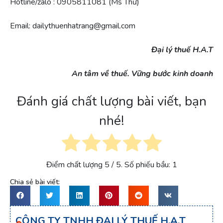
Hotline/zalo : 0905811081 (Ms Thư)
Email: dailythuenhatrang@gmail.com
Đại lý thuế H.A.T
An tâm về thuế. Vững bước kinh doanh
Đánh giá chất lượng bài viết, bạn
nhé!
Điểm chất lượng
5
/ 5. Số phiếu bầu:
1
Chia sẻ bài viết:
CÔNG TY TNHH ĐẠI LÝ THUẾ H.A.T