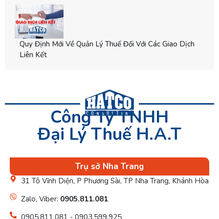
Quy Định Mới Về Quản Lý Thuế Đối Với Các Giao Dịch
Liên Kết
Công Ty TNHH
Đại Lý Thuế H.A.T
Trụ sở Nha Trang
31 Tô Vĩnh Diện, P Phương Sài, TP Nha Trang, Khánh Hòa
Zalo, Viber:
0905.811.081
0905.811.081 - 0903.599.925